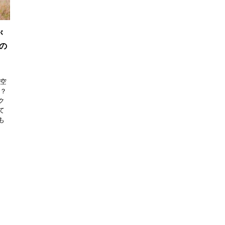
が
の
の空
か？
ク
て
も