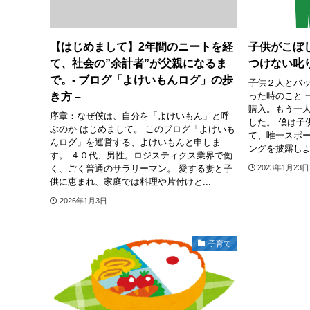
【はじめまして】2年間のニートを経
子供がこぼ
て、社会の”余計者”が父親になるま
つけない叱
で。- ブログ「よけいもんログ」の歩
子供２人とバ
き方 –
った時のこと 
購入。もう一
序章：なぜ僕は、自分を「よけいもん」と呼
した。 僕は子
ぶのか はじめまして。 このブログ「よけいも
て、唯一スポ
んログ」を運営する、よけいもんと申しま
ングを披露しよ
す。 ４０代、男性。ロジスティクス業界で働
く、ごく普通のサラリーマン。 愛する妻と子
2023年1月23日
供に恵まれ、家庭では料理や片付けと...
2026年1月3日
子育て