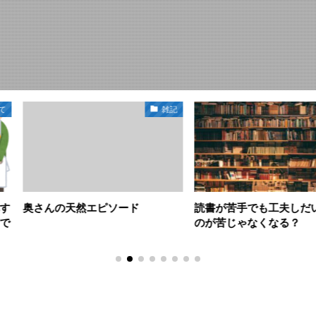
雑記
雑記
ソード
読書が苦手でも工夫しだいで読む
戸締り
のが苦じゃなくなる？