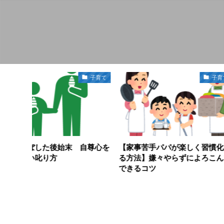
子育て
子育て
 自尊心を
【家事苦手パパが楽しく習慣化す
奥さんの天然エピ
る方法】嫌々やらずによろこんで
できるコツ