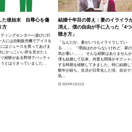
した後始末 自尊心を傷
結婚十年目の答え：妻のイライラ
り方
消え、僕の自由が手に入った「4つ
聴き方」
ッティングセンターへ遊びに行
一人には自動販売機でアイスを
「なんだか、妻がいつもイライラしてい
人にはジュースを買ってあげま
る……」 「理由はわからないけれど、家
供にかっこいい所を見せたく
気が重い……」 そんな経験はありません
ーツ経験がある野球でバッティ
僕も結婚して以来、何度も関係がギクシャ
うとはりきっていました...
する時期を経験してきました。特に結婚し
数年が経ち、生活が日常化した頃、自分で
気...
2023年1月21日